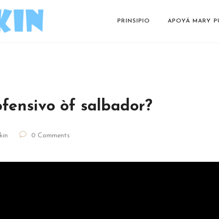
PRINSIPIO
APOYÁ MARY P
ofensivo òf salbador?
kin
0 Comments