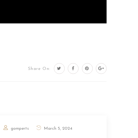
Share On:
gomperts
March 5, 2024