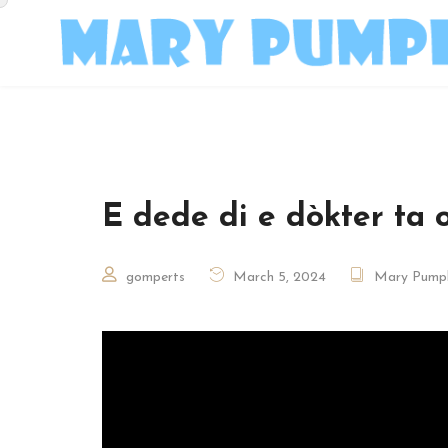
E dede di e dòkter ta 
gomperts
March 5, 2024
Mary Pump