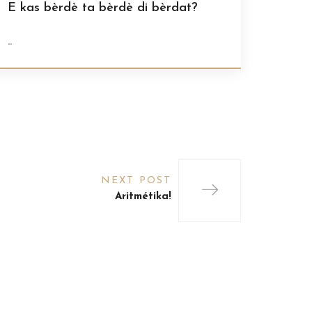
E kas bèrdè ta bèrdè di bèrdat?
..
NEXT POST
Aritmétika!