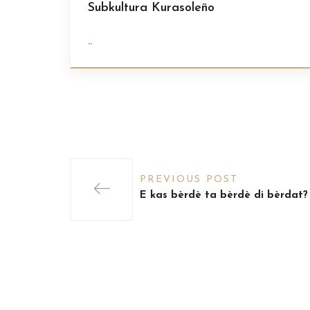
Subkultura Kurasoleño
..
PREVIOUS POST
E kas bèrdè ta bèrdè di bèrdat?